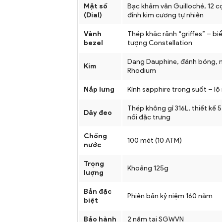
Mặt số
Bạc khảm vân Guilloché, 12 c
(Dial)
đính kim cương tự nhiên
Vành
Thép khắc rãnh “griffes” – bi
bezel
tượng Constellation
Dạng Dauphine, đánh bóng, 
Kim
Rhodium
Nắp lưng
Kính sapphire trong suốt – l
Thép không gỉ 316L, thiết kế 
Dây đeo
nối đặc trưng
Chống
100 mét (10 ATM)
nước
Trọng
Khoảng 125g
lượng
Bản đặc
Phiên bản kỷ niệm 160 năm
biệt
Bảo hành
2 năm tại SGWVN