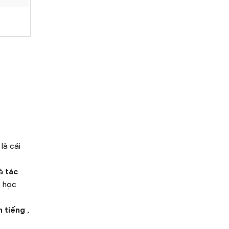
 là cái
là
tác
ơ học
h tiếng
,