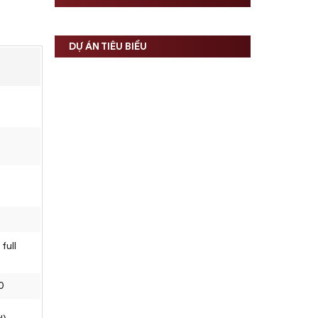
DỰ ÁN TIÊU BIỂU
full
0