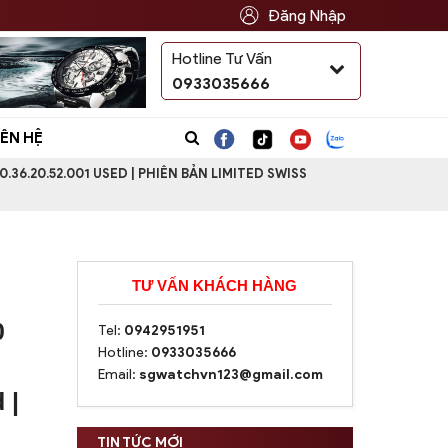
Đăng Nhập
Hotline Tư Vấn
Translate
0933035666
IÊN HỆ
36.20.52.001 USED | PHIÊN BẢN LIMITED SWISS
TƯ VẤN KHÁCH HÀNG
0
Tel:
0942951951
Hotline:
0933035666
Email:
sgwatchvn123@gmail.com
 |
TIN TỨC MỚI