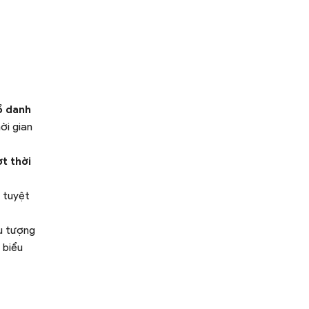
ồ danh
ời gian
t thời
c tuyệt
ểu tượng
 biểu