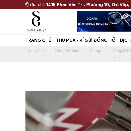
địa chỉ:
1415 Phan Văn Trị, Phường 10, Gò Vấp,
TRANG CHỦ
THU MUA - KÍ GỬI ĐỒNG HỒ
DỊCH
Trang Chủ
Đồng Hồ Nam
Omega
Đồng Hồ Q