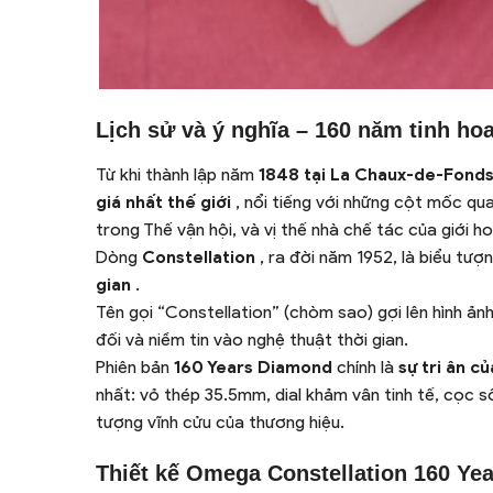
Lịch sử và ý nghĩa – 160 năm tinh h
Từ khi thành lập năm
1848 tại La Chaux-de-Fond
giá nhất thế giới
, nổi tiếng với những cột mốc qua
trong Thế vận hội, và vị thế nhà chế tác của giới h
Dòng
Constellation
, ra đời năm 1952, là biểu tư
gian
.
Tên gọi “Constellation” (chòm sao) gợi lên hình ản
đối và niềm tin vào nghệ thuật thời gian.
Phiên bản
160 Years Diamond
chính là
sự tri ân c
nhất: vỏ thép 35.5mm, dial khảm vân tinh tế, cọc số
tượng vĩnh cửu của thương hiệu.
Thiết kế Omega Constellation 160 Yea