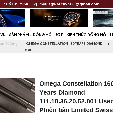
 TP Hồ Chí Minh
Email:
sgwatchvn123@gmail.com
 VỤ
SẢN PHẨM
ĐỒNG HỒ LƯỚT
KIẾN THỨC ĐỒNG HỒ
L
ua Sử Dụng
OMEGA CONSTELLATION 160 YEARS DIAMOND – 111.10.
MADE
Omega Constellation 16
Years Diamond –
111.10.36.20.52.001 Used
Phiên bản Limited Swiss