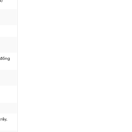
d)
 đồng
rầy,