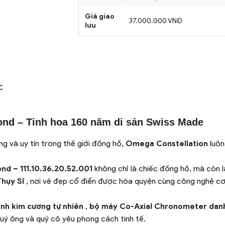
Giá giao
37.000.000 VNĐ
lưu
C
ond – Tinh hoa 160 năm di sản Swiss Made
ng và uy tín trong thế giới đồng hồ,
Omega Constellation
luôn
nd – 111.10.36.20.52.001
không chỉ là chiếc đồng hồ, mà còn 
Thụy Sĩ
, nơi vẻ đẹp cổ điển được hòa quyện cùng công nghệ c
ính kim cương tự nhiên
,
bộ máy Co-Axial Chronometer dan
quý ông và quý cô yêu phong cách tinh tế.