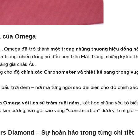
oa của Omega
s
, Omega đã trở thành
một trong những thương hiệu đồng h
n trọng: chiếc đồng hồ đầu tiên trên Mặt Trăng, những kỷ lục th
oàng gia châu Âu.
ợng cho
độ chính xác Chronometer và thiết kế sang trọng vượ
h bầu trời đêm – nơi mà từng ngôi sao đại diện cho độ chính xá
ủa Omega với lịch sử trăm rưỡi năm
, kết hợp những yếu tố bi
 kim cương, và ngôi sao vàng “Constellation” dưới vị trí 6 giờ –
rs Diamond – Sự hoàn hảo trong từng chi tiết