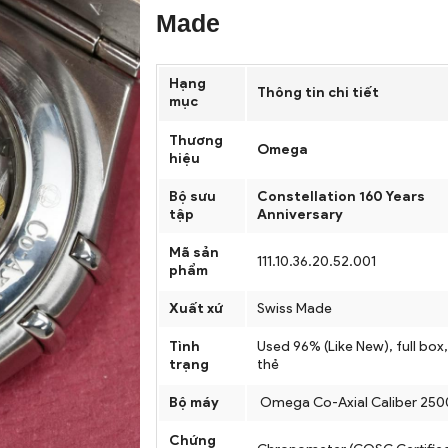
Made
Hạng
Thông tin chi tiết
mục
Thương
Omega
hiệu
Bộ sưu
Constellation 160 Years
tập
Anniversary
Mã sản
111.10.36.20.52.001
phẩm
Xuất xứ
Swiss Made
Tình
Used 96% (Like New), full box, 
trạng
thẻ
Bộ máy
Omega Co-Axial Caliber 250
Chứng