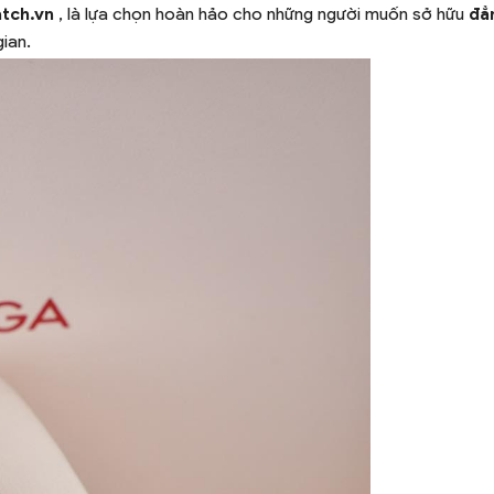
tch.vn
, là lựa chọn hoàn hảo cho những người muốn sở hữu
đẳ
gian.