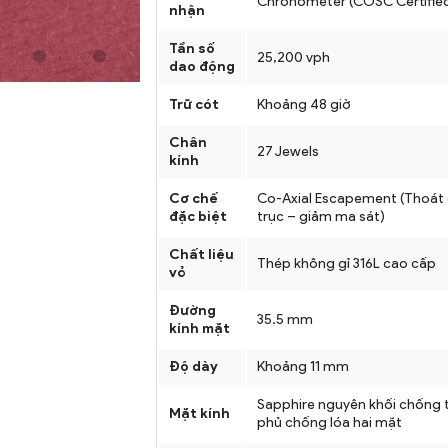
Chronometer (COSC Certifie
nhận
Tần số
25,200 vph
dao động
Trữ cót
Khoảng 48 giờ
Chân
27 Jewels
kính
Cơ chế
Co-Axial Escapement (Thoát
đặc biệt
trục – giảm ma sát)
Chất liệu
Thép không gỉ 316L cao cấp
vỏ
Đường
35.5 mm
kính mặt
Độ dày
Khoảng 11 mm
Sapphire nguyên khối chống t
Mặt kính
phủ chống lóa hai mặt