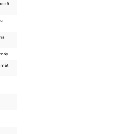
ọc số
ểu
mạ
ộ máy
5 mắt