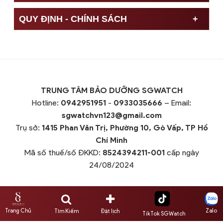
QUY ĐỊNH - CHÍNH SÁCH
TRUNG TÂM BẢO DƯỠNG SGWATCH
Hotline:
0942951951
-
0933035666
– Email:
sgwatchvn123@gmail.com
Trụ sở:
1415 Phan Văn Trị, Phường 10, Gò Vấp, TP Hồ
Chí Minh
Mã số thuế/số ĐKKD:
8524394211-001
cấp ngày
24/08/2024
Trang Chủ
Zalo
Tìm Kiếm
Đặt lịch
TikTok SGWatch