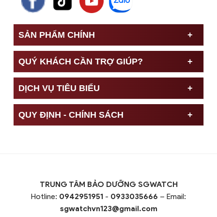
SẢN PHẨM CHÍNH
QUÝ KHÁCH CẦN TRỢ GIÚP?
DỊCH VỤ TIÊU BIỂU
QUY ĐỊNH - CHÍNH SÁCH
TRUNG TÂM BẢO DƯỠNG SGWATCH
Hotline:
0942951951
-
0933035666
– Email:
sgwatchvn123@gmail.com