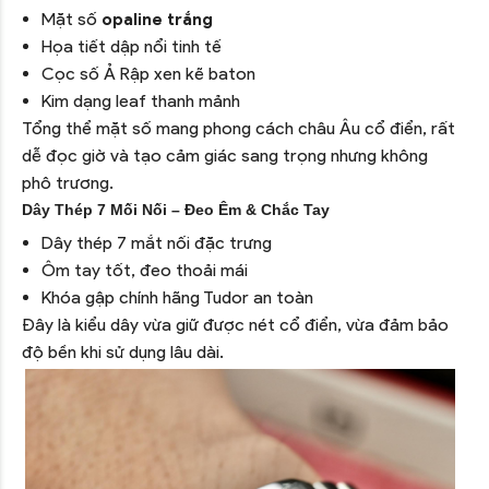
Mặt số
opaline trắng
Họa tiết dập nổi tinh tế
Cọc số Ả Rập xen kẽ baton
Kim dạng leaf thanh mảnh
Tổng thể mặt số mang phong cách châu Âu cổ điển, rất
dễ đọc giờ và tạo cảm giác sang trọng nhưng không
phô trương.
Dây Thép 7 Mối Nối – Đeo Êm & Chắc Tay
Dây thép 7 mắt nối đặc trưng
Ôm tay tốt, đeo thoải mái
Khóa gập chính hãng Tudor an toàn
Đây là kiểu dây vừa giữ được nét cổ điển, vừa đảm bảo
độ bền khi sử dụng lâu dài.