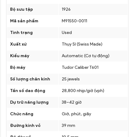
Bộ sưu tập
1926
Mã sản phẩm
M91550-0011
Tình trạng
Used
Xuất xứ
Thụy Sĩ (Swiss Made)
Kiểu máy
Automatic (Cơ tự động)
Bộ máy
Tudor Caliber T601
Số lượng chân kính
25 jewels
Tần số dao động
28,800 nhịp/giờ (vph)
Dự trữ năng lượng
38–42 giờ
Chức năng
Giờ, phút, giây
Đường kính vỏ
39 mm