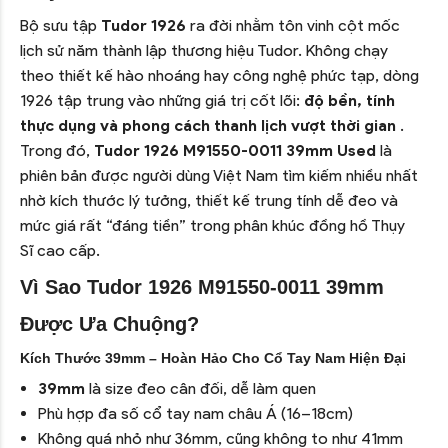
Bộ sưu tập
Tudor 1926
ra đời nhằm tôn vinh cột mốc
lịch sử năm thành lập thương hiệu Tudor. Không chạy
theo thiết kế hào nhoáng hay công nghệ phức tạp, dòng
1926 tập trung vào những giá trị cốt lõi:
độ bền, tính
thực dụng và phong cách thanh lịch vượt thời gian
.
Trong đó,
Tudor 1926 M91550-0011 39mm Used
là
phiên bản được người dùng Việt Nam tìm kiếm nhiều nhất
nhờ kích thước lý tưởng, thiết kế trung tính dễ đeo và
mức giá rất “đáng tiền” trong phân khúc đồng hồ Thụy
Sĩ cao cấp.
Vì Sao Tudor 1926 M91550-0011 39mm
Được Ưa Chuộng?
Kích Thước 39mm – Hoàn Hảo Cho Cổ Tay Nam Hiện Đại
39mm
là size đeo cân đối, dễ làm quen
Phù hợp đa số cổ tay nam châu Á (16–18cm)
Không quá nhỏ như 36mm, cũng không to như 41mm