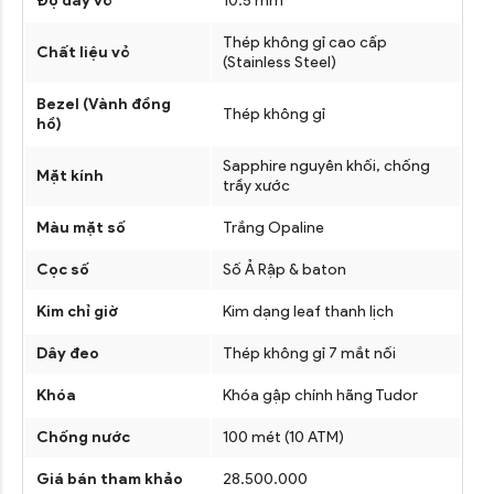
Độ dày vỏ
10.5 mm
Thép không gỉ cao cấp
Chất liệu vỏ
(Stainless Steel)
Bezel (Vành đồng
Thép không gỉ
hồ)
Sapphire nguyên khối, chống
Mặt kính
trầy xước
Màu mặt số
Trắng Opaline
Cọc số
Số Ả Rập & baton
Kim chỉ giờ
Kim dạng leaf thanh lịch
Dây đeo
Thép không gỉ 7 mắt nối
Khóa
Khóa gập chính hãng Tudor
Chống nước
100 mét (10 ATM)
Giá bán tham khảo
28.500.000