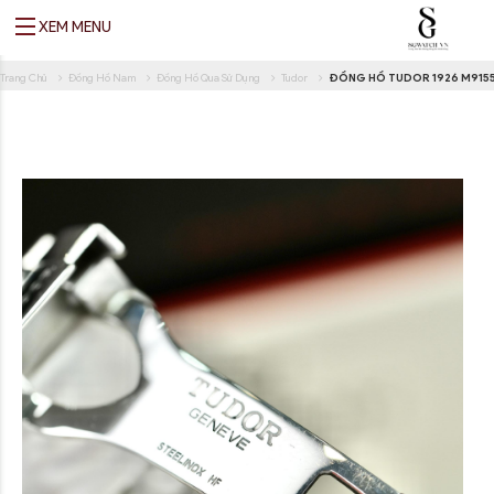
XEM MENU
Translate
Trang Chủ
Đồng Hồ Nam
Đồng Hồ Qua Sử Dụng
Tudor
ĐỒNG HỒ TUDOR 1926 M915