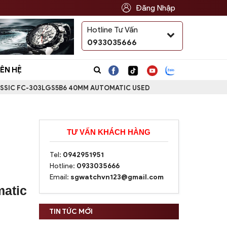
Đăng Nhập
Hotline Tư Vấn
Translate
0933035666
IÊN HỆ
SSIC FC-303LGS5B6 40MM AUTOMATIC USED
TƯ VẤN KHÁCH HÀNG
Tel:
0942951951
Hotline:
0933035666
Email:
sgwatchvn123@gmail.com
atic
TIN TỨC MỚI