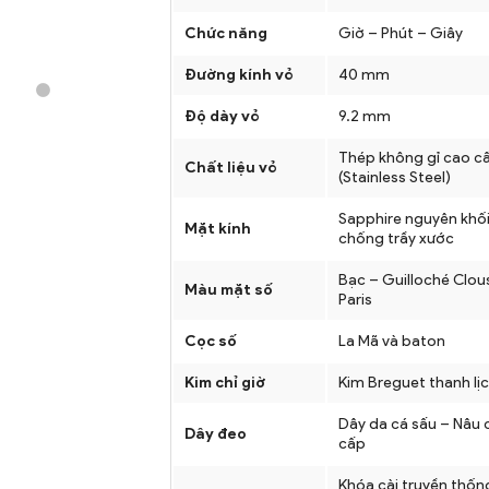
Chức năng
Giờ – Phút – Giây
Đường kính vỏ
40 mm
Độ dày vỏ
9.2 mm
Thép không gỉ cao c
Chất liệu vỏ
(Stainless Steel)
Sapphire nguyên khối
Mặt kính
chống trầy xước
Bạc – Guilloché Clou
Màu mặt số
Paris
Cọc số
La Mã và baton
Kim chỉ giờ
Kim Breguet thanh lị
Dây da cá sấu – Nâu 
Dây đeo
cấp
Khóa cài truyền thốn