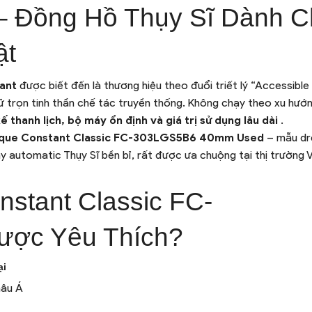
 – Đồng Hồ Thụy Sĩ Dành 
ật
tant
được biết đến là thương hiệu theo đuổi triết lý “Accessible
ữ trọn tinh thần chế tác truyền thống. Không chạy theo xu hướ
kế thanh lịch, bộ máy ổn định và giá trị sử dụng lâu dài
.
ique Constant Classic FC-303LGS5B6 40mm Used
– mẫu dr
 automatic Thụy Sĩ bền bỉ, rất được ưa chuộng tại thị trường V
nstant Classic FC-
ợc Yêu Thích?
ại
hâu Á