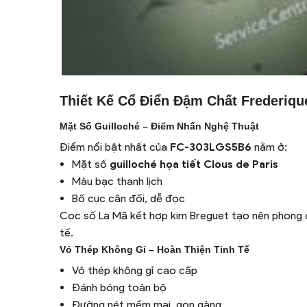
Thiết Kế Cổ Điển Đậm Chất Frederiqu
Mặt Số Guilloché – Điểm Nhấn Nghệ Thuật
Điểm nổi bật nhất của
FC-303LGS5B6
nằm ở:
Mặt số
guilloché họa tiết Clous de Paris
Màu bạc thanh lịch
Bố cục cân đối, dễ đọc
Cọc số La Mã kết hợp kim Breguet tạo nên phong
tế.
Vỏ Thép Không Gỉ – Hoàn Thiện Tinh Tế
Vỏ thép không gỉ cao cấp
Đánh bóng toàn bộ
Đường nét mềm mại, gọn gàng