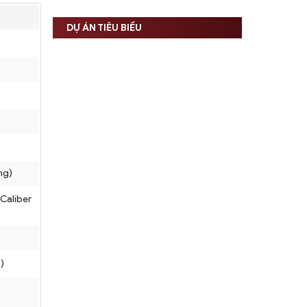
DỰ ÁN TIÊU BIỂU
ng)
Caliber
)