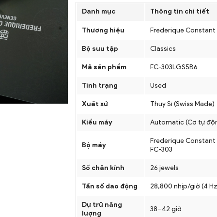
Danh mục
Thông tin chi tiết
Thương hiệu
Frederique Constant
Bộ sưu tập
Classics
Mã sản phẩm
FC-303LGS5B6
Tình trạng
Used
Xuất xứ
Thụy Sĩ (Swiss Made)
Kiểu máy
Automatic (Cơ tự độ
Frederique Constant 
Bộ máy
FC-303
Số chân kính
26 jewels
Tần số dao động
28,800 nhịp/giờ (4 Hz
Dự trữ năng
38–42 giờ
lượng