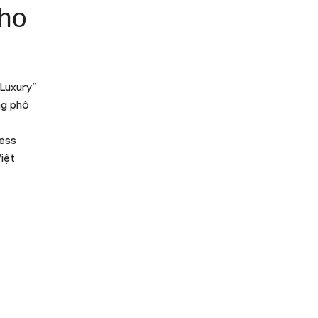
Cho
 Luxury”
ng phô
ess
iệt