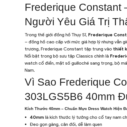
Frederique Constant
Người Yêu Giá Trị Th
Trong thế giới đồng hồ Thụy Sĩ,
Frederique Cons
– đồng hồ cao cấp với mức giá hợp lý nhưng vẫn gi
trương, Frederique Constant tập trung vào
thiết 
Nổi bật trong bộ sưu tập Classics chính là
Freder
watch cổ điển, mặt số guilloché sang trọng, bộ máy
Nam.
Vì Sao Frederique Co
303LGS5B6 40mm Đư
Kích Thước 40mm – Chuẩn Mực Dress Watch Hiện Đ
40mm
là kích thước lý tưởng cho cổ tay nam c
Đeo gọn gàng, cân đối, dễ làm quen