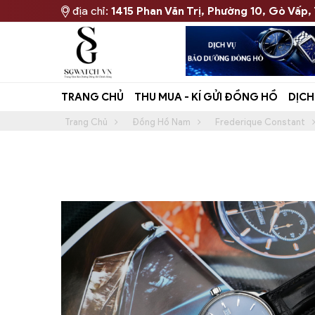
địa chỉ:
1415 Phan Văn Trị, Phường 10, Gò Vấp,
TRANG CHỦ
THU MUA - KÍ GỬI ĐỒNG HỒ
DỊCH
Trang Chủ
Đồng Hồ Nam
Frederique Constant