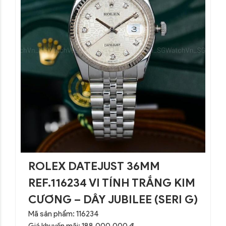
ROLEX DATEJUST 36MM
REF.116234 VI TÍNH TRẮNG KIM
CƯƠNG – DÂY JUBILEE (SERI G)
Mã sản phẩm: 116234
Giá khuyến mãi: 188,000,000 đ